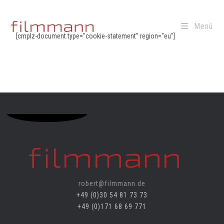
Menü
[cmplz-document type="cookie-statement" region="eu"]
robert@filmmann.de
+49 (0)30 54 81 73 73
+49 (0)171 68 69 771